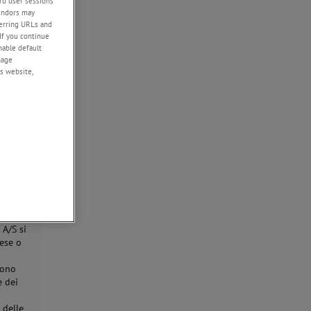
rd user sessions
uali
vendors may
 sono
eferring URLs and
If you continue
enable default
nage
s website,
e sia
i o la
ROPE
E O
 A/S si
pese o
sono
e dei
 delle