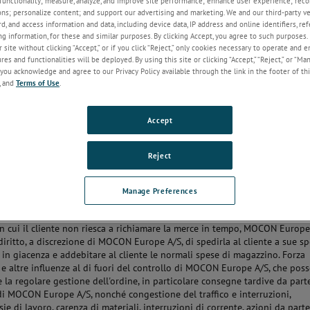
functionality; measure, analyze, and improve site performance; enhance user experience; reco
e di MOCON Europe A/S sono soggette a modifiche senza preavviso. Event
ons; personalize content; and support our advertising and marketing. We and our third-party 
allegati all'offerta quali illustrazioni e indicazioni di dimensioni e peso
rd, and access information and data, including device data, IP address and online identifiers, r
 indicativi e non vincolanti.
g information, for these and similar purposes. By clicking Accept, you agree to such purposes. 
 site without clicking “Accept,” or if you click “Reject,” only cookies necessary to operate and 
ne parziali e le rispettive fatture sono consentite in misura ragionevole.
es and functionalities will be deployed. By using this site or clicking “Accept,” “Reject,” or “Ma
you acknowledge and agree to our Privacy Policy available through the link in the footer of thi
, and
Terms of Use
.
i consegna sono vincolanti solo se concordate per iscritto. Il periodo di
inizia quando la merce lascia la fabbrica o il magazzino, ma non prima ch
mpiuto l'obbligo di collaborazione standard del cliente, in particolare per
Accept
guarda la presentazione dei documenti necessari, il pagamento di deposit
concordata da parte del cliente.
Reject
 CASO DI NEGLIGENZA O CATTIVA CONDOTTA INTENZIONALE, MOCON EU
SI ASSUME ALCUNA RESPONSABILITÀ INCLUSA MA NON LIMITATA A PERDIT
BITI DAL CLIENTE, DIRETTAMENTE O INDIRETTAMENTE, A CAUSA DELLA
Manage Preferences
 AVVENUTA DOPO LA DATA DI CONSEGNA INDICATA.
in cui il cliente non riesca a richiamare la merce in tempo, MOCON Europe
 diritto, a discrezione di MOCON Europe A/S, di spedirla al cliente a sue s
a in giacenza e addebitare al cliente le normali spese di magazzino. Forza
e altre influenze al di fuori del controllo di MOCON Europe A/S, che pos
e la regolare gestione dell'ordine, in particolare consegne tardive da part
 di MOCON Europe A/S, nonché congestione del traffico e interruzioni,
ie di lavoro, carenza di materiali, interruzioni di corrente, azioni da parte