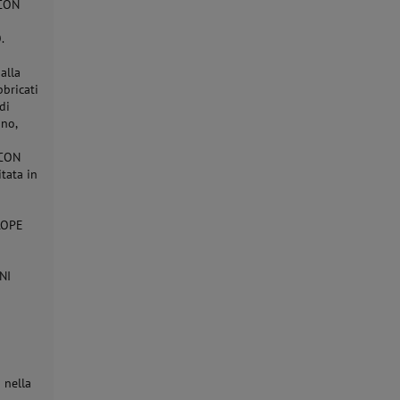
OCON
.
alla
bbricati
di
no,
OCON
tata in
ROPE
NI
 nella