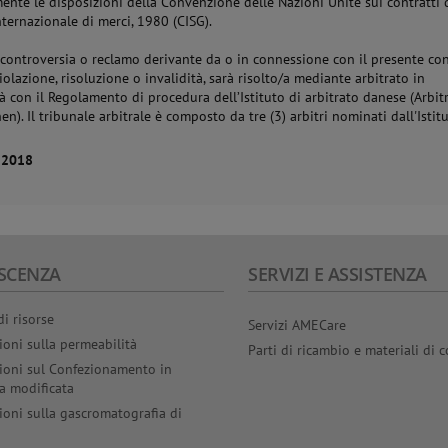
mente le disposizioni della Convenzione delle Nazioni Unite sui contratti 
nternazionale di merci, 1980 (CISG).
 controversia o reclamo derivante da o in connessione con il presente con
iolazione, risoluzione o invalidità, sarà risolto/a mediante arbitrato in
à con il Regolamento di procedura dell’Istituto di arbitrato danese (Arbit
). Il tribunale arbitrale è composto da tre (3) arbitri nominati dall'Istitu
 2018
SCENZA
SERVIZI E ASSISTENZA
di risorse
Servizi AMECare
ioni sulla permeabilità
Parti di ricambio e materiali di
ioni sul Confezionamento in
a modificata
ioni sulla gascromatografia di