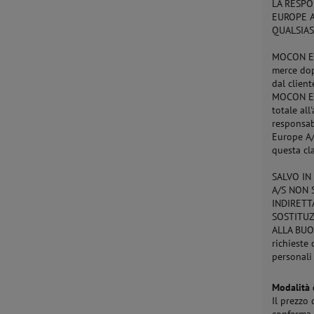
LA RESPO
EUROPE A
QUALSIAS
MOCON Eur
merce dop
dal client
MOCON Eur
totale al
responsab
Europe A/
questa cl
SALVO IN
A/S NON 
INDIRETT
SOSTITUZ
ALLA BUO
richieste
personali
Modalità
Il prezzo