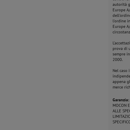
autorità 
Europe A/
dell'ordi
l'ordine i
Europe A/
circostanz
L'accetta
prova di 
sempre in
2000.
Nel caso i
indipende
appena gli
merce ric
Garanzia:
MOCON EU
ALLE SPE
LIMITAZI
SPECIFIC