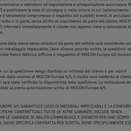
governative o restrizioni all'importazione e all'esportazione autorizzan
S a posticipare la data di consegna o, nella misura in cui l'adempimento
ne è seriamente compromesso o impedito dai suddetti eventi, di annullare
n tutto o in parte, senza diritto al risarcimento da parte del cliente. MOC
S informerà immediatamente il cliente non appena viene a conoscenza di 
e.
zione della merce senza obiezioni da parte del vettore sarà considerata c
un imballaggio impeccabile. Salvo diverso accordo scritto, le spedizioni 
viate franco fabbrica (officina o magazzino di MOCON Europe AS) Incote
n cui la spedizione venga ritardata su richiesta del cliente o per motivi
nti dalla volontà di MOCON Europe A/S, il rischio sarà trasferito al clien
 sarà stata notificata la disponibilità della spedizione. La restituzione de
hiede la previa autorizzazione scritta di MOCON Europe A/S.
ROPE A/S GARANTISCE L'USO DI MATERIALI IMPECCABILI E LA CONFORM
CIFICHE CONTRATTUALI. TUTTE LE ALTRE GARANZIE, INCLUSE SENZA
ONI LE GARANZIE DI ABILITÀ COMMERCIALE E IDONEITÀ PER UNO SCOPO
O, SALVO SPECIFICA CONTRATTA PER SCRITTA, SONO SPECIFICAMENTE ES