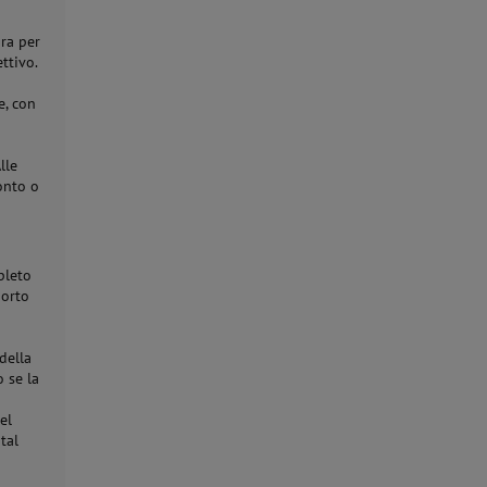
ora per
ttivo.
e, con
lle
onto o
pleto
porto
della
 se la
el
tal