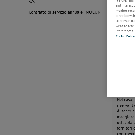
features and 
A/S
Le offert
and interacti
documenti 
monitor, reco
Contratto di servizio annuale - MOCON
puramente
other browsin
to browse our
Le conseg
website featur
Preferences” 
Cookie Policy
Le date d
consegna 
stato ade
quanto ri
chiamata 
SALVO IN
A/S NON 
DANNI SU
CONSEGNA
Nel caso 
riserva il
di tenerl
maggiore 
ostacolar
fornitori
controvers