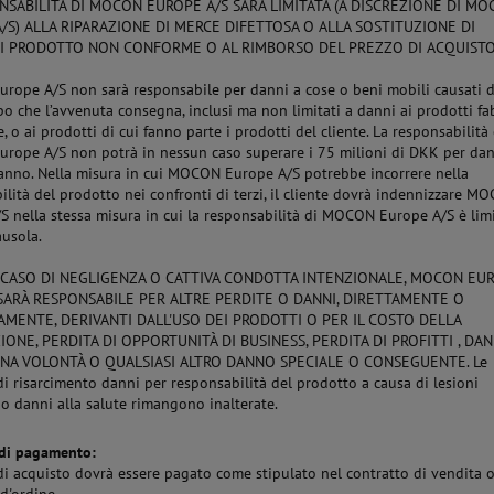
NSABILITÀ DI MOCON EUROPE A/S SARÀ LIMITATA (A DISCREZIONE DI M
/S) ALLA RIPARAZIONE DI MERCE DIFETTOSA O ALLA SOSTITUZIONE DI
I PRODOTTO NON CONFORME O AL RIMBORSO DEL PREZZO DI ACQUISTO
ope A/S non sarà responsabile per danni a cose o beni mobili causati d
o che l’avvenuta consegna, inclusi ma non limitati a danni ai prodotti fa
e, o ai prodotti di cui fanno parte i prodotti del cliente. La responsabilità 
ope A/S non potrà in nessun caso superare i 75 milioni di DKK per dan
l'anno. Nella misura in cui MOCON Europe A/S potrebbe incorrere nella
ilità del prodotto nei confronti di terzi, il cliente dovrà indennizzare M
S nella stessa misura in cui la responsabilità di MOCON Europe A/S è limi
ausola.
 CASO DI NEGLIGENZA O CATTIVA CONDOTTA INTENZIONALE, MOCON EU
SARÀ RESPONSABILE PER ALTRE PERDITE O DANNI, DIRETTAMENTE O
AMENTE, DERIVANTI DALL'USO DEI PRODOTTI O PER IL COSTO DELLA
IONE, PERDITA DI OPPORTUNITÀ DI BUSINESS, PERDITA DI PROFITTI , DAN
NA VOLONTÀ O QUALSIASI ALTRO DANNO SPECIALE O CONSEGUENTE. Le
 di risarcimento danni per responsabilità del prodotto a causa di lesioni
 o danni alla salute rimangono inalterate.
 di pagamento:
 di acquisto dovrà essere pagato come stipulato nel contratto di vendita o