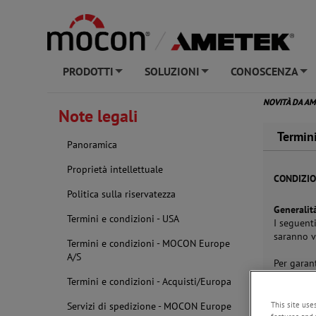
PRODOTTI
SOLUZIONI
CONOSCENZA
+
+
+
NOVITÀ DA A
Note legali
Termini
Panoramica
Proprietà intellettuale
CONDIZIO
Politica sulla riservatezza
Generalit
Termini e condizioni - USA
I seguenti
saranno v
Termini e condizioni - MOCON Europe
A/S
Per garant
conclusio
Termini e condizioni - Acquisti/Europa
This site use
Servizi di spedizione - MOCON Europe
Consegna