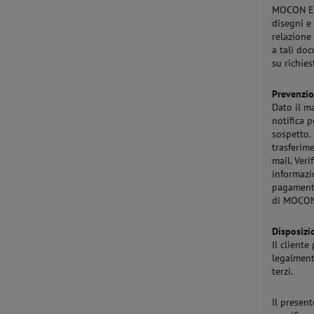
MOCON Eur
disegni e
relazione
a tali do
su richies
Prevenzion
Dato il ma
notifica 
sospetto.
trasferime
mail. Ver
informazi
pagamento
di MOCON
Disposizio
Il client
legalment
terzi.
Il presen