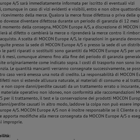
ope A/S sarà immediatamente informata per iscritto di eventuali vizi
i, comunque in caso di vizi evidenti e visibili, entro e non oltre quattordi
l ricevimento della merce. Qualora la merce fosse difettosa o priva delle q
 o dovesse diventare difettosa durante un periodo di garanzia di 12 mesi
al momento della consegna, MOCON Europe A/S, a discrezione di MOCON
dierà al difetto o cambierà la merce o riprenderà la merce contro il rimbor
 acquisto. A scelta di MOCON Europe A/S, le riparazioni in garanzia devon
eguite presso la sede di MOCON Europe A/S o presso la sede di un distrib
o le parti riparati o sostituiti sono garantiti da MOCON Europe A/S per u
i 6 mesi, comunque almeno fino alla fine del periodo di garanzia general
nite originariamente come indicato sopra. I costi di trasporto non sono in
anzia. Le quantità mancanti verranno consegnate successivamente, se poss
ltro caso verrà emessa una nota di credito. La responsabilità di MOCON 
difetti non si estende all'usura naturale, ai materiali di consumo e al tra
 e non copre danni/perdite causati da un trattamento errato o incurante,
, materiale operativo non idoneo, non conformità alle raccomandazioni
S per il trattamento, il test e la conservazione dei prodotti MOCON Europ
danni/perdite causati in altro modo, laddove la colpa non può essere imp
ope A/S. MOCON Europe A/S non è inoltre responsabile se il Cliente o 
te apporta modifiche alla merce consegnata da MOCON Europe A/S o ese
ni improprie.
ilità: