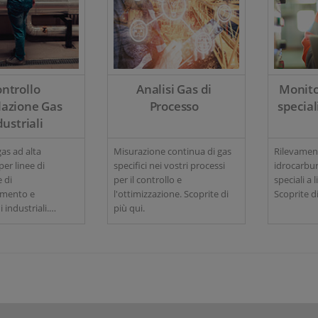
ntrollo
Analisi Gas di
Monito
lazione Gas
Processo
special
dustriali
gas ad alta
Misurazione continua di gas
Rilevament
per linee di
specifici nei vostri processi
idrocarbur
 di
per il controllo e
speciali a li
amento e
l'ottimizzazione. Scoprite di
Scoprite di
 industriali.
più qui.
 più qui.