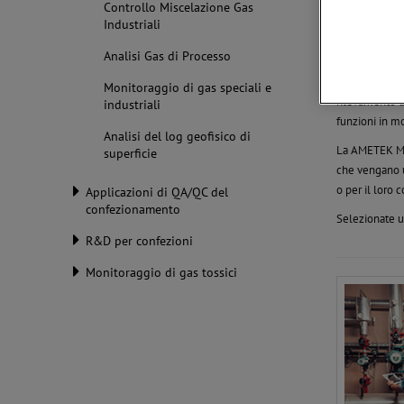
Analisi e 
Controllo Miscelazione Gas
Industriali
Ottimizzat
Analisi Gas di Processo
Molti process
sicuro. Questa
Monitoraggio di gas speciali e
rilevamento di
industriali
funzioni in m
Analisi del log geofisico di
La AMETEK MOCO
superficie
che vengano ut
o per il loro 
Applicazioni di QA/QC del
confezionamento
Selezionate un
R&D per confezioni
Monitoraggio di gas tossici