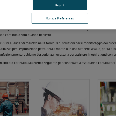
controllo dei processi industriali
Reject
e l'analisi e il controllo dei vostri processi industriali
i industriali richiedono il monitoraggio di uno o più componenti durante la produzi
Manage Preferences
 analisi dei gas può spaziare, dall'evitare il limite di esplosività, all'efficienza del r
 composti specifici per un processo. È fondamentale che il dispositivo di analisi fornis
odo continuo o solo quando richiesto.
N è leader di mercato nella fornitura di soluzioni per il monitoraggio dei processi in
ilizzati per l'esplorazione petrolifera a monte o in una raffineria a valle, per la p
confezionamento, abbiamo l'esperienza necessaria per assistere i nostri clienti con p
 articolo correlato dall'elenco seguente per continuare a esplorare o contattateci p