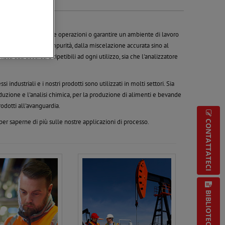
one per ottimizzare le operazioni o garantire un ambiente di lavoro
eattore, al test delle impurità, dalla miscelazione accurata sino al
ca dati accurati e ripetibili ad ogni utilizzo, sia che l'analizzatore
dustriali e i nostri prodotti sono utilizzati in molti settori. Sia
roduzione e l'analisi chimica, per la produzione di alimenti e bevande
rodotti all'avanguardia.
er saperne di più sulle nostre applicazioni di processo.
CONTATTATECI
BIBLIOTECA