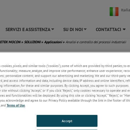
Itali
SERVIZI E ASSISTENZA
SU DI NOI
CONTATTACI
+
+
METEK MOCON
»
SOLUZIONI
»
Applicazioni
»
Analisi e controllo dei processi industriali
s cookies, pixels, and similar tools (“cookies”), some of which are provided by third parties, to 
functionality; measure, analyze, and improve site performance; enhance user experience; reco
ons; personalize content; and support our advertising and marketing. We and our third-party 
rd, and access information and data, including device data, IP address and online identifiers, r
g information, for these and similar purposes. By clicking Accept, you agree to such purposes. 
 site without clicking “Accept,” or if you click “Reject,” only cookies necessary to operate and 
es and functionalities will be deployed. By using this site or clicking “Accept,” “Reject,” or “Ma
you acknowledge and agree to our Privacy Policy available through the link in the footer of thi
, and
Terms of Use
.
Accept