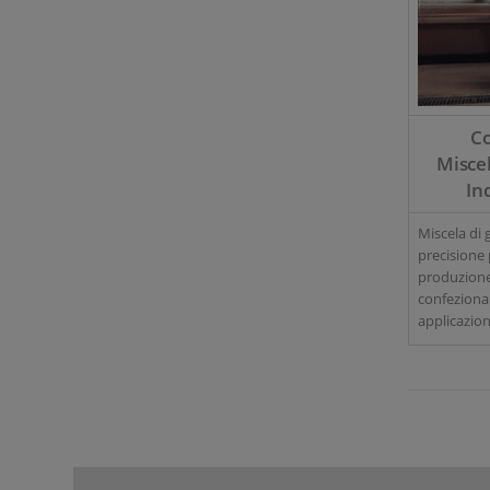
Co
Misce
In
Miscela di 
precisione 
produzione
confezion
applicazioni
Scoprite di