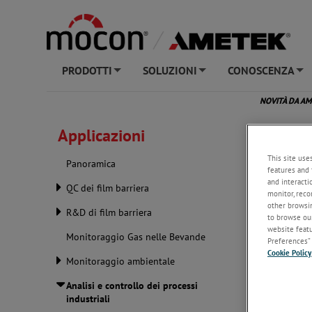
PRODOTTI
SOLUZIONI
CONOSCENZA
+
+
+
NOVITÀ DA A
Applicazioni
This site use
Panoramica
features and 
and interacti
QC dei film barriera
monitor, reco
other browsin
R&D di film barriera
to browse our
website featur
Monitoraggio Gas nelle Bevande
Preferences” 
Cookie Policy
Monitoraggio ambientale
Analisi e controllo dei processi
industriali