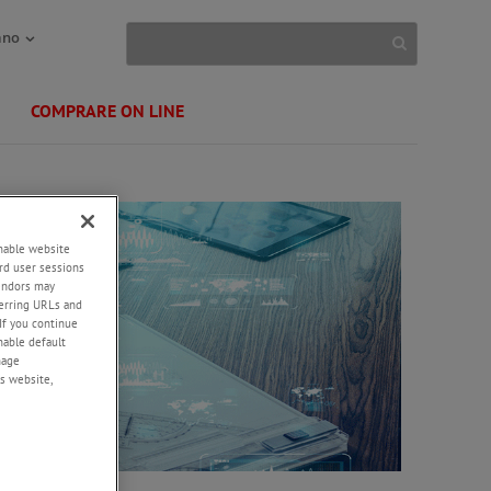
ano
COMPRARE ON LINE
enable website
rd user sessions
vendors may
eferring URLs and
If you continue
enable default
nage
s website,