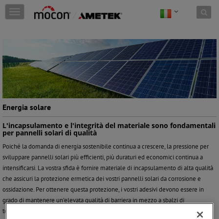
Skip to content
T
o
g
g
l
e
n
a
v
i
g
Energia solare
a
t
L'incapsulamento e l'integrità del materiale sono fondamentali
per pannelli solari di qualità
i
o
Poiché la domanda di energia sostenibile continua a crescere, la pressione per
n
sviluppare pannelli solari più efficienti, più duraturi ed economici continua a
intensificarsi. La vostra sfida è fornire materiale di incapsulamento di alta qualità
che assicuri la protezione ermetica dei vostri pannelli solari da corrosione e
ossidazione. Per ottenere questa protezione, i vostri adesivi devono essere in
grado di mantenere un'elevata qualità di barriera in mezzo a sbalzi di
temperatura estremi e condizioni meteorologiche mutevoli.