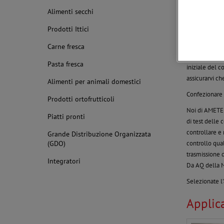
Salumi
Alimenti secchi
Ottimizza
Prodotti Ittici
Il confezionam
professionist
Carne fresca
confezione in
Pasta fresca
iniziale del c
assicurarvi ch
Alimenti per animali domestici
Confezionare 
Prodotti ortofrutticoli
Noi di AMETEK
Piatti pronti
di test delle 
controllare e 
Grande Distribuzione Organizzata
controllo qual
(GDO)
trasmissione d
Integratori
Da AQ della M
Selezionate l'
Applica