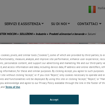
Itali
SERVIZI E ASSISTENZA
SU DI NOI
CONTATTACI
+
+
METEK MOCON
»
SOLUZIONI
»
Industrie
»
Prodotti alimentari e bevande
»
Salumi
s cookies, pixels, and similar tools (“cookies”), some of which are provided by third parties, to 
functionality; measure, analyze, and improve site performance; enhance user experience; reco
ons; personalize content; and support our advertising and marketing. We and our third-party 
rd, and access information and data, including device data, IP address and online identifiers, r
g information, for these and similar purposes. By clicking Accept, you agree to such purposes. 
 site without clicking “Accept,” or if you click “Reject,” only cookies necessary to operate and 
es and functionalities will be deployed. By using this site or clicking “Accept,” “Reject,” or “Ma
you acknowledge and agree to our Privacy Policy available through the link in the footer of thi
, and
Terms of Use
.
Accept