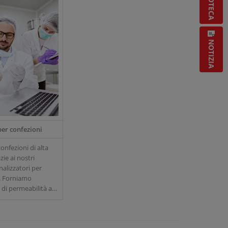
NOTIZIA
er confezioni
onfezioni di alta
zie ai nostri
nalizzatori per
i. Forniamo
 di permeabilità ad
zioni, precisi
i di gas dello
esta e rilevatori