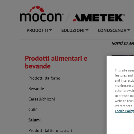
PRODOTTI
SOLUZIONI
CONOSCENZA
+
+
+
NOVITÀ DA A
Prodotti alimentari e
bevande
This site use
features and 
Prodotti da forno
and interacti
monitor, reco
Bevande
other browsin
to browse our
Cereali/chicchi
website featur
Preferences” 
Caffè
Cookie Policy
Salumi
Prodotti lattiero caseari