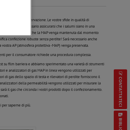
ra modificata
a la durata di conservazione. Le vostre sfide in qualità di
sono tante. È necessario assicurarsi che i salumi siano in una
 È necessario garantire che la MAP venga mantenuta dal momento
gnifica confezione robuste senza perdite! Sarà necessario anche
la vostra AP (atmosfera protettiva -MAP) venga preservata.
raenti per il consumatore richiede una procedura complessa.
 su film barriera e abbiamo sperimentato una varietà di strumenti
tori e analizzatori di gas MAP in linea vengono utilizzati per
ri di gas dello spazio di testa e rilevatori di perdite forniscono il
CONTATTATECI
i analizzatori della permeabilità vengono utilizzati per misurare la
sarà il gas che circonda i vostri prodotti dopo il confezionamento.
onati.
i per saperne di più.
BIBLIOTECA