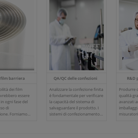
 film barriera
QA/QC delle confezioni
R&D p
lità dei film
Analizzare la confezione finita
Produrre c
ovrebbero essere
è fondamentale per verificare
qualità gra
 in ogni fase del
la capacità del sistema di
avanzati a
so di
salvaguardare il prodotto. I
imballagg
Forniamo
sistemi di confezionamento
misuratori
i della permeabilità
possono essere costituiti da
alte presta
ollo qualità,
vari componenti come
analizzator
ersioni
valvole di sfiato, chiusure,
spazio di t