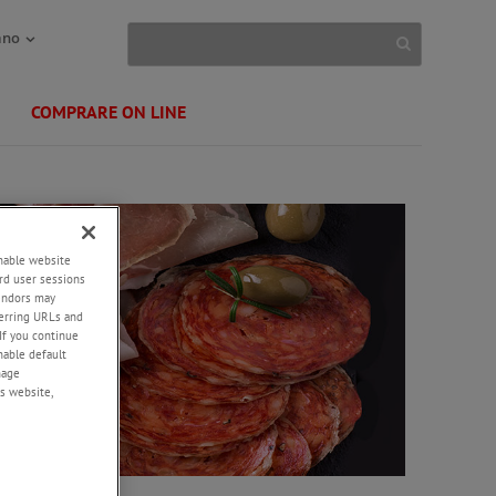
ano
COMPRARE ON LINE
enable website
rd user sessions
vendors may
eferring URLs and
If you continue
enable default
nage
s website,