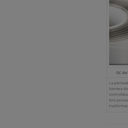
QC dei
La permeabi
barriera d
controllata
loro proces
trasformazione. 
analizzator
per il contr
comprese v