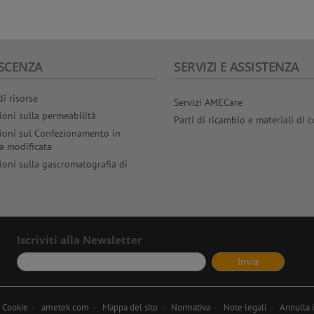
one ad alta
giunture e guarnizioni ad
avanzati pe
r soddisfare le
induzione.
perdite per
ella produzione su
prototipi 
confezioni
SCENZA
SERVIZI E ASSISTENZA
di risorse
Servizi AMECare
ioni sulla permeabilità
Parti di ricambio e materiali di
ioni sul Confezionamento in
a modificata
ioni sulla gascromatografia di
Iscriviti alla Newsletter
i Cookie
ametek.com
Mappa del sito
Normativa
Note legali
Annulla i