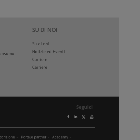
r l'analisi delle
 caratterizzare i
delle vostre
 in R&D.
SU DI NOI
Su di noi
Notizie ed Eventi
 consumo
Carriere
Carriere
Seguici
scrizione
Portale partner
Academy