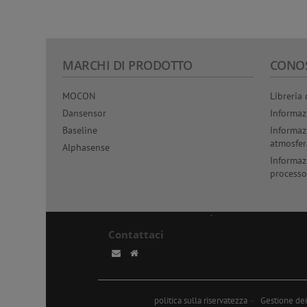
multicampi
capacità pe
esigenze d
larga scala.
MARCHI DI PRODOTTO
CONO
MOCON
Libreria 
Dansensor
Informaz
Baseline
Informaz
atmosfer
Alphasense
Informaz
processo
Contattaci
politica sulla riservatezza
Gestione de