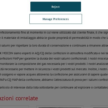
Reject
re i salumi confezionati con il confezionamento in atmosfe
ento in atmosfera modificata (MAP) di affettati e salumi, se realizzato bene, aument
Manage Preferences
a di qualità e esperto tecnico nel confezionamento e nella conservazione dei salumi 
 atmosfera modificata (MAP) per soddisfare i requisiti di durata di conservazione.
onfezionamento fino al momento in cui viene utilizzato dal cliente finale, il che si
e il materiale di imballaggio abbia le giuste proprietà di permeabilità in modo che 
i salumi per rispettare la loro durata di conservazione e continuare a rimanere att
 MOCON siamo esperti in AQ/CQ delle confezioni in atmosfera modificata e nei test
confezioni MAP per garantire la durata dei vostri salumi confezionati. I nostri miscela
monitorare la composizione dei gas necessaria per i vostri prodotti. I nostri analizzato
ità necessario per mettere in sicurezza i vostri prodotti sul mercato. Inoltre, i nostr
i ossigeno e vapore acqueo attraverso la confezione per assicurarvi di sapere quale 
AP a CQ MAP della confezione, abbiamo l'attrezzatura di prova per i salumi confezi
articolo di interesse dalla lista sottostante per continuare ad esplorare o contattatec
zioni correlate