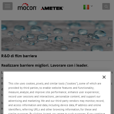
Skip to content
T
o
g
g
l
e
n
a
v
i
g
R&D di film barriera
a
t
Realizzare barriere migliori. Lavorare con i leader.
i
La ricerca e sviluppo dei film barriera abbraccia un'ampia gamma di materiali con
o
ogni livello di permeabilità. Dalla misurazione dell'ingresso di O2 attraverso i
n
This site uses cookies, pixels, and similar tools (“cookies”), some of which are
film microforati dei prodotti ortofrutticoli alla determinazione del coefficiente di
provided by third parties, to enable website features and functionality;
diffusione del vostro nuovo film laminato multistrato, le sfide sono più facili da
measure, analyze, and improve site performance; enhance user experience;
superare quando si lavora con gli esperti.
record user sessions and interactions; personalize content; and support our
advertising and marketing. We and our third-party vendors may monitor, record,
In AMETEK MOCON, siamo sempre stati in prima linea nello sviluppo dei
and access information and data, including device data, IP address and online
materiali barriere più innovativi, fornendo permeabilimetri con la massima
identifiers, referring URLs and other browsing information, for these and
similar purposes. By clicking Accept, you agree to such purposes. If you continue