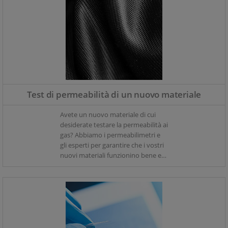
Test di permeabilità di un nuovo materiale
Avete un nuovo materiale di cui
desiderate testare la permeabilità ai
gas? Abbiamo i permeabilimetri e
gli esperti per garantire che i vostri
nuovi materiali funzionino bene e
abbiano esattamente le
caratteristiche richieste di
permeabilità all'ossigeno e
all'umidità.