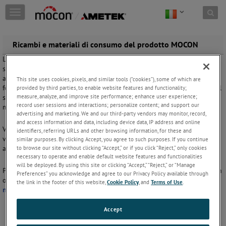
Skip to content
T
o
g
g
Ricambi e materiali di consumo del prodotto MOCON
l
La AMETEK MOCON immagazzina e fornisce pezzi di ricambio per la
e
sostituzione, la riparazione, la manutenzione del sistema e gli
n
aggiornamenti dei nostri numerosi prodotti. Questi possono essere
This site uses cookies, pixels, and similar tools (“cookies”), some of which are
a
forniti in maniera veloce a livello globale, contribuendo a mantenere il
provided by third parties, to enable website features and functionality;
v
measure, analyze, and improve site performance; enhance user experience;
sistema in piena efficienza. Vedere l'elenco dei pezzi di ricambio e dei
i
record user sessions and interactions; personalize content; and support our
materiali di consumo disponibili per il download di seguito.
g
advertising and marketing. We and our third-party vendors may monitor, record,
a
and access information and data, including device data, IP address and online
t
Visualizza la nostra
pagina degli accessori per la permeazione
per
identifiers, referring URLs and other browsing information, for these and
i
visualizzare la documentazione disponibile sui nostri ricambi e
similar purposes. By clicking Accept, you agree to such purposes. If you continue
o
to browse our site without clicking “Accept,” or if you click “Reject,” only cookies
accessori MOCON.
n
necessary to operate and enable default website features and functionalities
will be deployed. By using this site or clicking “Accept,” “Reject,” or “Manage
Per richiedere un elenco completo dei pezzi di ricambio o effettuare un
Preferences” you acknowledge and agree to our Privacy Policy available through
ordine in maniera veloce e facile, compilare il nostro
Contattaci
the link in the footer of this website,
Cookie Policy
, and
Terms of Use
.
modulo
.
Accept