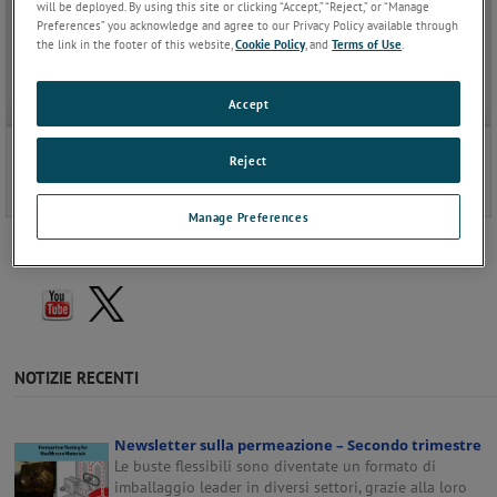
will be deployed. By using this site or clicking “Accept,” “Reject,” or “Manage
Preferences” you acknowledge and agree to our Privacy Policy available through
Scarica il certificato ISO 9001:2015
the link in the footer of this website,
Cookie Policy
, and
Terms of Use
.
Scarica il certificato ISO 9001:2015 per MOCON Europe A/S
Accept
x
Accreditamento di laboratorio ISO 17025:2017
Reject
Manage Preferences
SEGUICI
NOTIZIE RECENTI
Newsletter sulla permeazione – Secondo trimestre
Le buste flessibili sono diventate un formato di
imballaggio leader in diversi settori, grazie alla loro