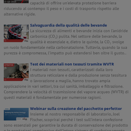
capacità di offrire un'elevata protezione barriera
riducendo al contempo il peso e i costi di trasporto rispetto alle
alternative rigide.
Salvaguardia della qualità delle bevande
La sicurezza di alimenti e bevande inizia con l'anidride
carbonica (CO₂) pulita. Nel settore delle bevande, la
qualità è essenziale e, dietro le quinte, la CO₂ svolge
un ruolo fondamentale nella carbonatazione. Tuttavia, quando la sua
purezza è compromessa, l'impatto può estendersi ben oltre il gusto..
Test dei materiali non tessuti tramite WVTR
I materiali non tessuti, caratterizzati dalla loro
struttura reticolare e dalla produzione senza tessitura
o lavorazione a maglia, hanno trovato ampia
applicazione in vari settori, tra cui sanità, imballaggio e filtrazione.
Comprendere la velocità di trasmissione del vapore acqueo (WVTR) di
questi materiali è fondamentale per numerose ragioni.
Webinar sulla creazione del pacchetto perfettor
Insieme al nostro responsabile di laboratorio, Joel
Fischer, scoprirai perché i test sull'intera confezione
sono essenziali per garantire la durata di conservazione del prodotto
e le prestazioni complessive dell'intero sistema di confezionamento.