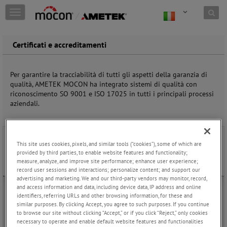
Skip to content
T
o
g
g
Certificati e accreditamenti
l
e
n
Per garantire la tracciabilità di tutti gli aspetti della garanzia di
a
qualità, AMETEK MOCON ha integrato sistemi di qualità con
v
riconoscimento SO 9001 e ISO 17025 in tutti i principali processi
i
aziendali.
g
a
t
i
x
Certificazione del sistema di gestione ISO
This site uses cookies, pixels, and similar tools (“cookies”), some of which are
o
9001:2015
provided by third parties, to enable website features and functionality;
n
measure, analyze, and improve site performance; enhance user experience;
record user sessions and interactions; personalize content; and support our
advertising and marketing. We and our third-party vendors may monitor, record,
and access information and data, including device data, IP address and online
identifiers, referring URLs and other browsing information, for these and
La AMETEK MOCON è conforme agli standard del sistema di
similar purposes. By clicking Accept, you agree to such purposes. If you continue
gestione della qualità ISO 9001:2015 per la progettazione, la
to browse our site without clicking “Accept,” or if you click “Reject,” only cookies
produzione e i servizi tecnici per strumenti analitici e
necessary to operate and enable default website features and functionalities
sensori.