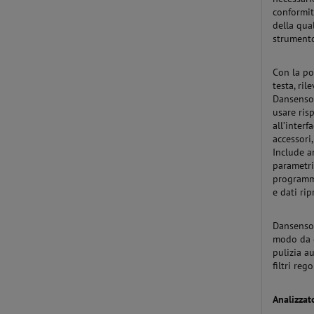
conformità
della qual
strumento
Con la po
testa, ri
Dansensor
usare ris
all’inter
accessori
Include an
parametri
programma
e dati rip
Dansensor
modo da g
pulizia a
filtri reg
Analizzato