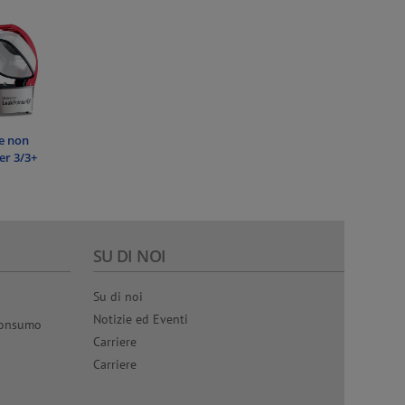
te non
er 3/3+
SU DI NOI
Su di noi
Notizie ed Eventi
 consumo
Carriere
Carriere