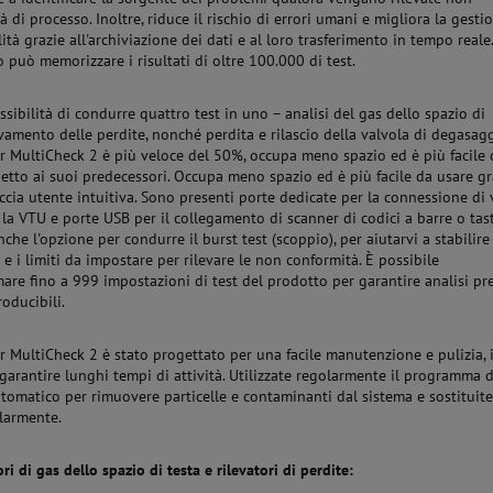
 di processo. Inoltre, riduce il rischio di errori umani e migliora la gesti
ità grazie all'archiviazione dei dati e al loro trasferimento in tempo reale
 può memorizzare i risultati di oltre 100.000 di test.
ssibilità di condurre quattro test in uno – analisi del gas dello spazio di
levamento delle perdite, nonché perdita e rilascio della valvola di degasag
 MultiCheck 2 è più veloce del 50%, occupa meno spazio ed è più facile 
petto ai suoi predecessori. Occupa meno spazio ed è più facile da usare gr
faccia utente intuitiva. Sono presenti porte dedicate per la connessione di 
, la VTU e porte USB per il collegamento di scanner di codici a barre o tast
che l'opzione per condurre il burst test (scoppio), per aiutarvi a stabilire 
 e i limiti da impostare per rilevare le non conformità. È possibile
re fino a 999 impostazioni di test del prodotto per garantire analisi pr
roducibili.
 MultiCheck 2 è stato progettato per una facile manutenzione e pulizia, 
arantire lunghi tempi di attività. Utilizzate regolarmente il programma d
utomatico per rimuovere particelle e contaminanti dal sistema e sostituite
olarmente.
ri di gas dello spazio di testa e rilevatori di perdite: