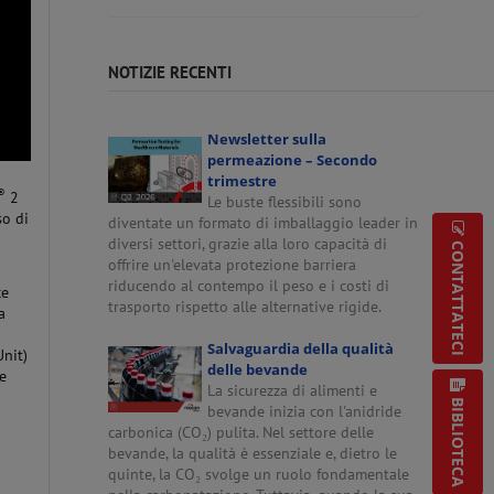
NOTIZIE RECENTI
Newsletter sulla
permeazione – Secondo
trimestre
®
2
Le buste flessibili sono
so di
diventate un formato di imballaggio leader in
diversi settori, grazie alla loro capacità di
CONTATTATECI
offrire un'elevata protezione barriera
riducendo al contempo il peso e i costi di
ce
trasporto rispetto alle alternative rigide.
a
Salvaguardia della qualità
Unit)
delle bevande
 e
La sicurezza di alimenti e
BIBLIOTECA
bevande inizia con l'anidride
carbonica (CO₂) pulita. Nel settore delle
bevande, la qualità è essenziale e, dietro le
quinte, la CO₂ svolge un ruolo fondamentale