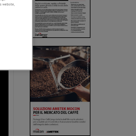
s website,
rse