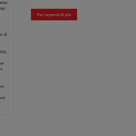
esta
empi
Per saperne di più
o di
ità.
per
in
per
ami