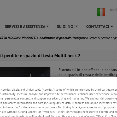
Ital
SERVIZI E ASSISTENZA
SU DI NOI
CONTATTACI
+
+
METEK MOCON
»
PRODOTTI
»
Analizzatori di gas MAP Headspace
»
Tester di perdite e spa
di perdite e spazio di testa MultiCheck 2
Sistema all-in-one affidabile per l’ana
dello spazio di testa e delle perdite
controllo completo della qualità del
Risultati accurati
s cookies, pixels, and similar tools (“cookies”), some of which are provided by third parties, to 
Semplice e facile da usare
functionality; measure, analyze, and improve site performance; enhance user experience; reco
Veloce e affidabile
ons; personalize content; and support our advertising and marketing. We and our third-party 
rd, and access information and data, including device data, IP address and online identifiers, r
g information, for these and similar purposes. By clicking Accept, you agree to such purposes. 
RICHIESTA DI MAGGIORI
 site without clicking “Accept,” or if you click “Reject,” only cookies necessary to operate and 
INFORMAZIONI
es and functionalities will be deployed. By using this site or clicking “Accept,” “Reject,” or “Ma