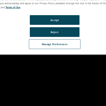
you acknowledge and agree to our Privacy Policy available through the link in the footer of thi
, and
Terms of Use
.
Accept
Caratteristiche e
Specifiche
Accessori
Applicazioni
Riso
a
benefici
tecniche
Reject
Manage Preferences