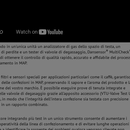
o in un'unica unità un analizzatore di gas dello spazio di testa, un
®
e di perdite e un tester di valvole di degassaggio, Dansensor
MultiCheck
di ottenere il controllo di qualità rapido, accurato e affidabile del proces
namento in MAP.
filtri e sensori speciali per applicazioni particolari come il caffè, garantis
tà delle confezioni in MAP, preservando il sapore e l'aroma del prodotto e l
ne del vostro marchio. È possibile eseguire prove di tenuta integrate e
delle valvole di degasaggio grazie all'apposito accessorio (VTU-Valve Test 
, in modo che l'integrità dell'intera confezione sia testata con precisione
a in un rapporto combinato.
atore integrando più test in un unico strumento consente di aumentare i
operatività della linea di confezionamento e di evitare lunghe operazioni
e a identificare la sorgente dei problemi qualora vengano rilevate non