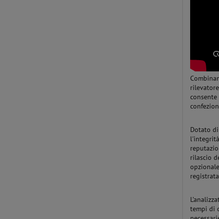
Combinand
rilevator
consente 
confezio
Dotato di 
l'integri
reputazio
rilascio 
opzionale
registrat
L’analizz
tempi di 
necessari