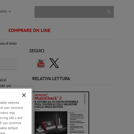
iano
COMPRARE ON LINE
zio di testa
SEGUICI
RELATIVA LETTURA
lisi
 per un
la MAP.
enable website
rd user sessions
vendors may
eferring URLs and
If you continue
enable default
nage