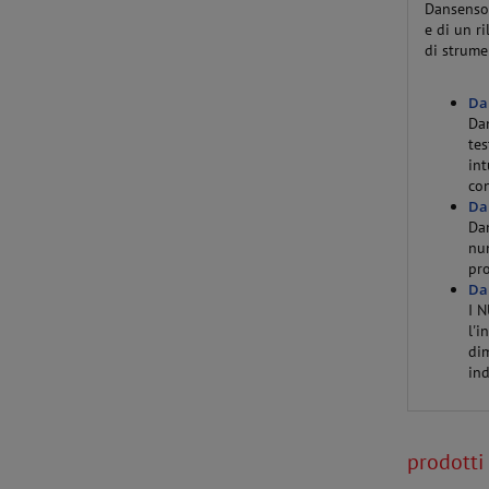
Dansenso
e di un r
di strume
Da
Dan
tes
int
con
Da
Dan
num
pro
Da
I N
l'i
dim
ind
prodotti 