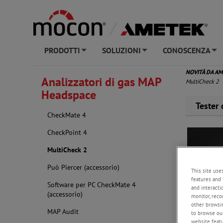
PRODOTTI
SOLUZIONI
CONOSCENZA
+
+
+
NOVITÀ DA A
Analizzatori di gas MAP
MultiCheck 2
Headspace
Tester 
CheckMate 4
CheckPoint 4
MultiCheck 2
Può Piercer (accessorio)
This site use
features and 
Software per PC CheckMate 4
and interacti
(accessorio)
monitor, reco
other browsin
MAP Audit
to browse our
website featur