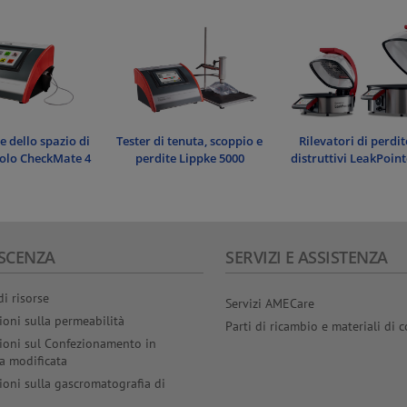
e dello spazio di
Rilevatori di perdi
Tester di tenuta, scoppio e
volo CheckMate 4
distruttivi LeakPoint
perdite Lippke 5000
SCENZA
SERVIZI E ASSISTENZA
di risorse
Servizi AMECare
ioni sulla permeabilità
Parti di ricambio e materiali di
ioni sul Confezionamento in
a modificata
ioni sulla gascromatografia di