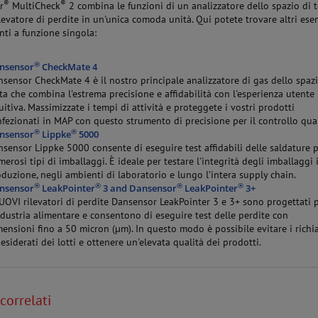
®
®
r
MultiCheck
2 combina le funzioni di un analizzatore dello spazio di t
ilevatore di perdite in un'unica comoda unità. Qui potete trovare altri es
nti a funzione singola:
®
nsensor
CheckMate 4
sensor CheckMate 4 è il nostro principale analizzatore di gas dello spazi
ta che combina l'estrema precisione e affidabilità con l'esperienza utente
uitiva. Massimizzate i tempi di attività e proteggete i vostri prodotti
fezionati in MAP con questo strumento di precisione per il controllo qual
®
®
nsensor
Lippke
5000
sensor Lippke 5000 consente di eseguire test affidabili delle saldature 
erosi tipi di imballaggi. È ideale per testare l'integrità degli imballaggi 
duzione, negli ambienti di laboratorio e lungo l’intera supply chain.
®
®
®
®
nsensor
LeakPointer
3 and Dansensor
LeakPointer
3+
UOVI rilevatori di perdite Dansensor LeakPointer 3 e 3+ sono progettati 
ndustria alimentare e consentono di eseguire test delle perdite con
ensioni fino a 50 micron (µm). In questo modo è possibile evitare i richi
esiderati dei lotti e ottenere un'elevata qualità dei prodotti.
correlati