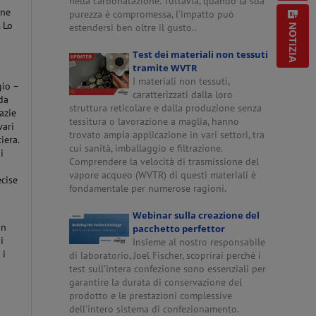
nella carbonatazione. Tuttavia, quando la sua
one
purezza è compromessa, l'impatto può
. Lo
estendersi ben oltre il gusto..
NOTIZIA
Test dei materiali non tessuti
tramite WVTR
I materiali non tessuti,
gio –
caratterizzati dalla loro
da
struttura reticolare e dalla produzione senza
azie
tessitura o lavorazione a maglia, hanno
vari
trovato ampia applicazione in vari settori, tra
iera.
cui sanità, imballaggio e filtrazione.
i
Comprendere la velocità di trasmissione del
vapore acqueo (WVTR) di questi materiali è
ecise
fondamentale per numerose ragioni.
Webinar sulla creazione del
in
pacchetto perfettor
i
Insieme al nostro responsabile
 i
di laboratorio, Joel Fischer, scoprirai perché i
test sull'intera confezione sono essenziali per
garantire la durata di conservazione del
prodotto e le prestazioni complessive
dell'intero sistema di confezionamento.