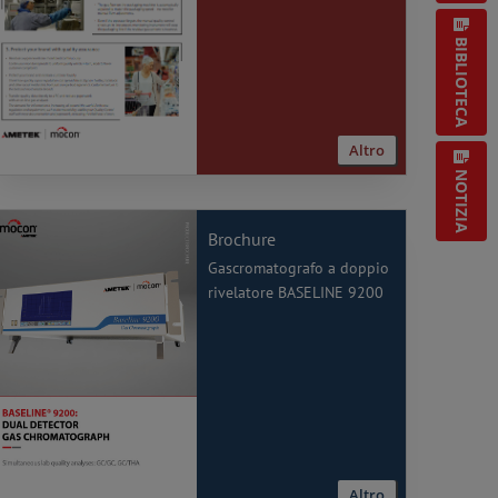
BIBLIOTECA
Altro
NOTIZIA
Brochure
Gascromatografo a doppio
rivelatore BASELINE 9200
Altro