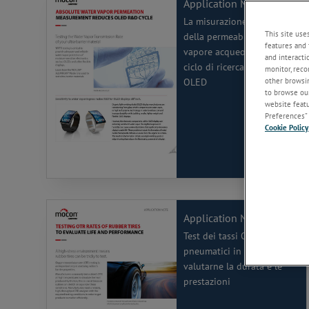
Application Note
La misurazione assoluta
This site use
della permeabilità del
features and 
vapore acqueo riduce il
and interacti
ciclo di ricerca e sviluppo
monitor, reco
other browsin
OLED
to browse our
website featur
Preferences” 
Cookie Policy
Altro
Application Note
Test dei tassi OTR degli
pneumatici in gomma per
valutarne la durata e le
prestazioni