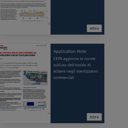
Altro
Application Note
L'EPA aggiorna le norme
sull'uso dell'ossido di
etilene negli sterilizzatori
commerciali
Altro