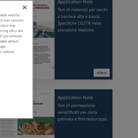
Application Note
Test di materiali per sacchi
enable website
a barriera alta e bassa:
rd user sessions
Specifiche CO2TR nelle
vendors may
procedure mediche
eferring URLs and
If you continue
enable default
nage
s website,
Altro
Application Note
Test di permeazione
semplificati per carta
patinata e film testurizzati