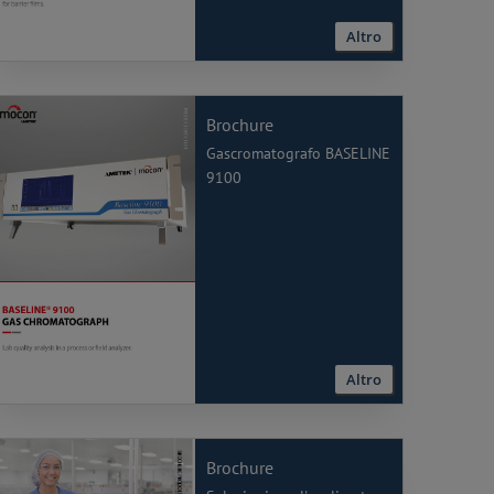
Altro
Brochure
Gascromatografo BASELINE
9100
Altro
Brochure