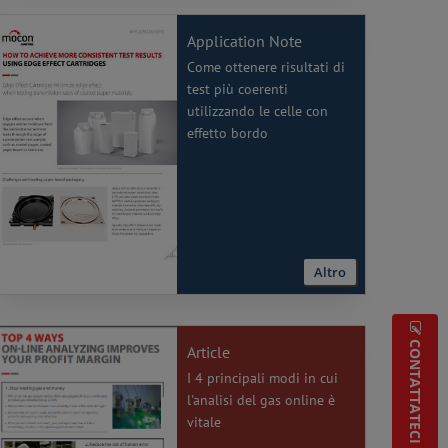
Application Note
Come ottenere risultati di
test più coerenti
utilizzando le celle con
effetto bordo
Altro
CONTATTATECI
Article
I 4 principali modi in cui
l'analisi del gas online è
vitale