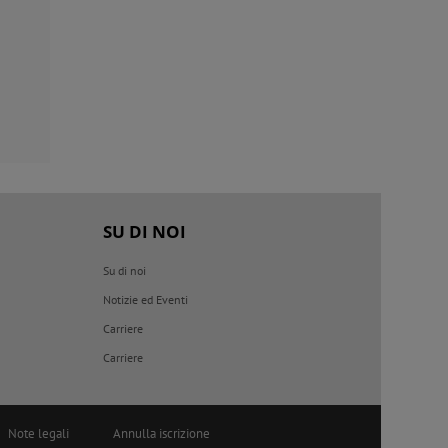
SU DI NOI
Su di noi
Notizie ed Eventi
o
Carriere
Carriere
Note legali
Annulla iscrizione