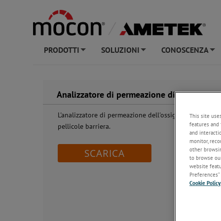
PRODOTTI
SOLUZIONI
CONOSCENZA
+
+
+
Analizzatore di permeazione di ossigeno 
L'analizzatore di permeazione dell'ossigeno serie OX-
This site use
features and 
pellicole barriera.
and interacti
monitor, reco
other browsin
SCARICA
to browse our
website featur
Preferences” 
Cookie Policy