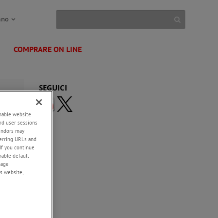
ano
COMPRARE ON LINE
SEGUICI
enable website
rd user sessions
vendors may
eferring URLs and
If you continue
enable default
nage
s website,