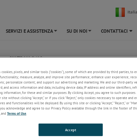
Itali
SERVIZI E ASSISTENZA
SU DI NOI
CONTATTACI
+
+
serie OX-TRAN 2/12
TRAN 2/12 offre un'ampia gamma di test di trasmissione dell'ossigeno per
s cookies, pixels, and similar tools (“cookies”), some of which are provided by third parties, to 
functionality; measure, analyze, and improve site performance; enhance user experience; reco
ons; personalize content; and support our advertising and marketing. We and our third-party 
rd, and access information and data, including device data, IP address and online identifiers, r
g information, for these and similar purposes. By clicking Accept, you agree to such purposes. 
 site without clicking “Accept,” or if you click “Reject,” only cookies necessary to operate and 
es and functionalities will be deployed. By using this site or clicking “Accept,” “Reject,” or “Ma
you acknowledge and agree to our Privacy Policy available through the link in the footer of thi
, and
Terms of Use
.
Accept