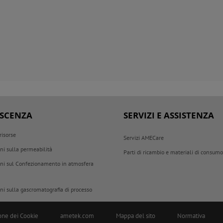
SCENZA
SERVIZI E ASSISTENZA
 risorse
Servizi AMECare
ni sulla permeabilità
Parti di ricambio e materiali di consum
ni sul Confezionamento in atmosfera
ni sulla gascromatografia di processo
one dei Cookie
ametek.com
Mappa del sito
Normativa