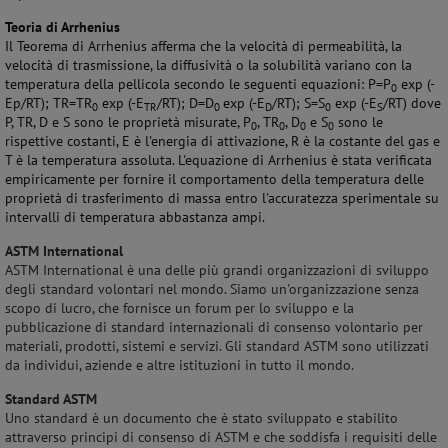
Teoria di Arrhenius
Il Teorema di Arrhenius afferma che la velocità di permeabilità, la
velocità di trasmissione, la diffusività o la solubilità variano con la
temperatura della pellicola secondo le seguenti equazioni: P=P
exp (-
0
Ep/RT); TR=TR
exp (-E
/RT); D=D
exp (-E
/RT); S=S
exp (-E
/RT) dove
0
TR
0
D
0
S
P, TR, D e S sono le proprietà misurate, P
, TR
, D
e S
sono le
0
0
0
0
rispettive costanti, E è l'energia di attivazione, R è la costante del gas e
T è la temperatura assoluta. L'equazione di Arrhenius è stata verificata
empiricamente per fornire il comportamento della temperatura delle
proprietà di trasferimento di massa entro l'accuratezza sperimentale su
intervalli di temperatura abbastanza ampi.
ASTM International
ASTM International è una delle più grandi organizzazioni di sviluppo
degli standard volontari nel mondo. Siamo un'organizzazione senza
scopo di lucro, che fornisce un forum per lo sviluppo e la
pubblicazione di standard internazionali di consenso volontario per
materiali, prodotti, sistemi e servizi. Gli standard ASTM sono utilizzati
da individui, aziende e altre istituzioni in tutto il mondo.
Standard ASTM
Uno standard è un documento che è stato sviluppato e stabilito
attraverso principi di consenso di ASTM e che soddisfa i requisiti delle