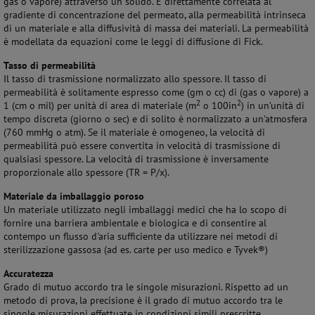
gas o vapore) attraverso un solido. È direttamente correlata al
gradiente di concentrazione del permeato, alla permeabilità intrinseca
di un materiale e alla diffusività di massa dei materiali. La permeabilità
è modellata da equazioni come le leggi di diffusione di Fick.
Tasso di permeabilità
Il tasso di trasmissione normalizzato allo spessore. Il tasso di
permeabilità è solitamente espresso come (gm o cc) di (gas o vapore) a
2
2
1 (cm o mil) per unità di area di materiale (m
o 100in
) in un’unità di
tempo discreta (giorno o sec) e di solito è normalizzato a un'atmosfera
(760 mmHg o atm). Se il materiale è omogeneo, la velocità di
permeabilità può essere convertita in velocità di trasmissione di
qualsiasi spessore. La velocità di trasmissione è inversamente
proporzionale allo spessore (TR = P/x).
Materiale da imballaggio poroso
Un materiale utilizzato negli imballaggi medici che ha lo scopo di
fornire una barriera ambientale e biologica e di consentire al
contempo un flusso d'aria sufficiente da utilizzare nei metodi di
sterilizzazione gassosa (ad es. carte per uso medico e Tyvek®)
Accuratezza
Grado di mutuo accordo tra le singole misurazioni. Rispetto ad un
metodo di prova, la precisione è il grado di mutuo accordo tra le
singole misurazioni effettuate in condizioni simili prescritte.