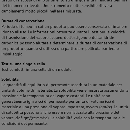
Grado di risposta di uno strumento ad una quantità in entrata definita
del fenomeno rilevato. Uno strumento molto sensibile rileverà
cambiamenti molto piccoli nell'area misurata.
Durata di conservazione
Periodo di tempo in cui un prodotto può essere conservato e rimanere
idoneo all'uso. Le informazioni ottenute durante il test per la velocità
di trasmissione del vapore acqueo, dell’ossigeno o dell’anidride
carbonica possono aiutare a determinare la durata di conservazione di
un prodotto quando si utilizza una particolare pellicola barriera o
imballaggio.
Test su una singola cella
Test condotti in una cella di un modulo.
Solubilità
La quantità di equilibrio di permeante assorbita in un materiale per
unità di volume di materiale. La solubilità viene misurata assumendo la
pressione e la temperatura del vapore costanti. Le unità sono
generalmente (gm o cc) di permeante per unità di volume (cc) di
materiale a una pressione di vapore impostata, ovvero (gm/cc). Le unità
di solubilità possono anche essere normalizzate alla pressione del
.
vapore, cioè gm/(cc
mmHg). La solubilità varia con la temperatura e le
condizioni del permeante.