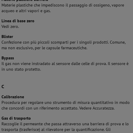
Materie plastiche che impediscono il passaggio di ossigeno, vapore
acqueo e altri vapori e gas.
Linea di base zero
Vedi zero.
Blister
Confezione con più piccoli scomparti per i singoli prodotti. Comune,
ma non esclusivo, per le capsule farmaceutiche.
Bypass
Il gas non viene instradato al sensore dalle celle di prova. Il sensore è
in uno stato protetto.
C
Calibrazione
Procedura per regolare uno strumento di misura quantitativo in modo
che concordi con un riferimento accettato. Vedere Accuratezza.
Gas di trasporto
Raccoglie il permeante che passa attraverso una barriera di prova e lo
trasporta (trasferisce) al rilevatore per la quantificazione. Gli