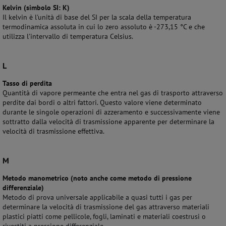
Kelvin (simbolo SI: K)
Il kelvin è l'unità di base del SI per la scala della temperatura
termodinamica assoluta in cui lo zero assoluto è -273,15 °C e che
utilizza l'intervallo di temperatura Celsius.
L
Tasso di perdita
Quantità di vapore permeante che entra nel gas di trasporto attraverso
perdite dai bordi o altri fattori. Questo valore viene determinato
durante le singole operazioni di azzeramento e successivamente viene
sottratto dalla velocità di trasmissione apparente per determinare la
velocità di trasmissione effettiva.
M
Metodo manometrico (noto anche come metodo di pressione
differenziale)
Metodo di prova universale applicabile a quasi tutti i gas per
determinare la velocità di trasmissione del gas attraverso materiali
plastici piatti come pellicole, fogli, laminati e materiali coestrusi o