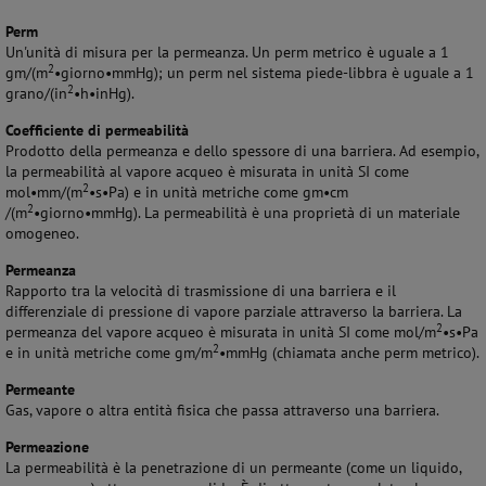
Perm
Un'unità di misura per la permeanza. Un perm metrico è uguale a 1
2
gm/(m
•giorno•mmHg); un perm nel sistema piede-libbra è uguale a 1
2
grano/(in
•h•inHg).
Coefficiente di permeabilità
Prodotto della permeanza e dello spessore di una barriera. Ad esempio,
la permeabilità al vapore acqueo è misurata in unità SI come
2
mol•mm/(m
•s•Pa) e in unità metriche come gm•cm
2
/(m
•giorno•mmHg). La permeabilità è una proprietà di un materiale
omogeneo.
Permeanza
Rapporto tra la velocità di trasmissione di una barriera e il
differenziale di pressione di vapore parziale attraverso la barriera. La
2
permeanza del vapore acqueo è misurata in unità SI come mol/m
•s•Pa
2
e in unità metriche come gm/m
•mmHg (chiamata anche perm metrico).
Permeante
Gas, vapore o altra entità fisica che passa attraverso una barriera.
Permeazione
La permeabilità è la penetrazione di un permeante (come un liquido,