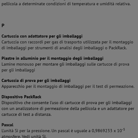
pellicola a determinate condizioni di temperatura e umidità relativa.
P
Cartuccia con adattatore
per gli imballaggi
Cartuccia con raccordi per gas di trasporto utilizzata per il montaggio
di imballaggi per strumenti di analisi degli imballaggi o PackRack.
Piastre in alluminio per il montaggio degli imballaggi
Lamine monouso
per montare gli imballaggi
sulle cartucce di prova
per gli imballaggi
Cartuccia di prova per gli imballaggi
Apparecchio per il
montaggio
di imballaggi
per il test di permeazione.
Dispositivo PackRack
Dispositivo che consente l'uso di cartucce di prova per gli imballaggi
con un analizzatore di permeazione della pellicola e un adattatore per
cartucce di test a distanza.
Pascal
-5
L'unità Si per la pressione. Un pascal è uguale a 0,9869233 x 10
atmosfere. Vedi unità SI.