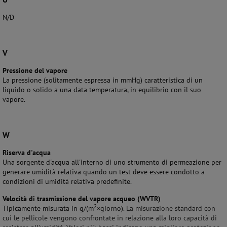
N/D
V
Pressione del vapore
La pressione (solitamente espressa in mmHg) caratteristica di un
liquido o solido a una data temperatura, in equilibrio con il suo
vapore.
W
Riserva d'acqua
Una sorgente d'acqua all'interno di uno strumento di permeazione per
generare umidità relativa quando un test deve essere condotto a
condizioni di umidità relativa predefinite.
Velocità di trasmissione del vapore acqueo
(WVTR)
2
Tipicamente misurata in g/(m
×
giorno).
La misurazione standard con
cui le pellicole vengono confrontate in relazione alla loro capacità di