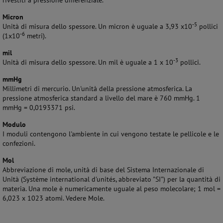
rivestiti a pressione differenziale.
Micron
-5
Unità di misura dello spessore. Un micron è uguale a 3,93 x10
pollici
-6
(1x10
metri).
mil
-3
Unità di misura dello spessore. Un mil è uguale a 1 x 10
pollici.
mmHg
Millimetri di mercurio. Un'unità della pressione atmosferica. La
pressione atmosferica standard a livello del mare è 760 mmHg. 1
mmHg = 0,0193371 psi.
Modulo
I moduli contengono l'ambiente in cui vengono testate le pellicole e le
confezioni.
Mol
Abbreviazione di mole, unità di base del Sistema Internazionale di
Unità (Système international d'unités, abbreviato "SI") per la quantità di
materia. Una mole è numericamente uguale al peso molecolare; 1 mol =
6,023 x 1023 atomi. Vedere Mole.