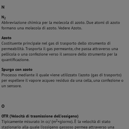
N
N
2
Abbreviazione chimica per la molecola di azoto. Due atomi di azoto
formano una molecola di azoto. Vedere Azoto.
Azoto
Costituente principale nel gas di trasporto dello strumento di
permeabilità. Trasporta il gas permeante, che passa attraverso una
pellicola o una confezione verso il sensore dello strumento per la
quantificazione.
Spurgo con azoto
Processo mediante il quale viene utilizzato l'azoto (gas di trasporto)
per espellere il vapore acqueo residuo da una cella, una confezione o
un sensore.
O
OTR (
Velocità di trasmissione dell'ossigeno)
2
Tipicamente misurato in cc/ (m
×
giorno).
È la velocità di stato
stazionario alla quale l'ossigeno gassoso permea attraverso una