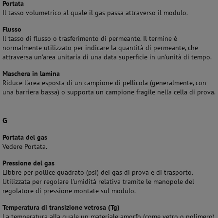
Portata
Il tasso volumetrico al quale il gas passa attraverso il modulo.
Flusso
Il tasso di flusso o trasferimento di permeante. Il termine è
normalmente utilizzato per indicare la quantità di permeante, che
attraversa un'area unitaria di una data superficie in un'unità di tempo.
Maschera in lamina
Riduce l'area esposta di un campione di pellicola (generalmente, con
una barriera bassa) o supporta un campione fragile nella cella di prova.
G
Portata del gas
Vedere Portata.
Pressione del gas
Libbre per pollice quadrato (psi) dei gas di prova e di trasporto.
Utilizzata per regolare l'umidità relativa tramite le manopole del
regolatore di pressione montate sul modulo.
Temperatura di transizione vetrosa (Tg)
La temperatura alla quale un materiale amorfo (come vetro o polimero)