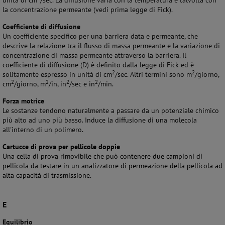
unità di cm
/sec. La diffusione varia con la temperatura e talvolta con
la concentrazione permeante (vedi prima legge di Fick).
Coefficiente di diffusione
Un coefficiente specifico per una barriera data e permeante, che
descrive la relazione tra il flusso di massa permeante e la variazione di
concentrazione di massa permeante attraverso la barriera. Il
coefficiente di diffusione (D) è definito dalla legge di Fick ed è
2
2
solitamente espresso in unità di cm
/sec. Altri termini sono m
/giorno,
2
2
2
2
cm
/giorno, m
/in, in
/sec e in
/min.
Forza motrice
Le sostanze tendono naturalmente a passare da un potenziale chimico
più alto ad uno più basso. Induce la diffusione di una molecola
all'interno di un polimero.
Cartucce di prova per pellicole doppie
Una cella di prova rimovibile che può contenere due campioni di
pellicola da testare in un analizzatore di permeazione della pellicola ad
alta capacità di trasmissione.
E
Equilibrio