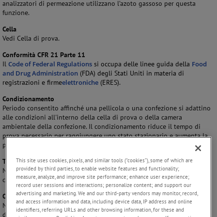
analizzatori di permeazione utilizzano l’azoto gassoso per questa
funzione.
Cella
Vedi Cella di prova.
Conformità CFR 21 Parte 11
Il
Code of Federal Regulations
si occupa delle linee guida della
Food
and Drug Administration
(FDA) degli Stati Uniti in materia di
registrazioni e firme
elettroniche
(ERES).
Condizionamento
Periodo consentito affinché una pellicola o una confezione si adattino
alle condizioni all'interno della cella di prova o della camera
ambientale della confezione. Il condizionamento riduce il tempo di
prova necessario per raggiungere uno stato stazionario e aumenta la
produttività.
This site uses cookies, pixels, and similar tools (“cookies”), some of which are
Tempo di condizionamento
provided by third parties, to enable website features and functionality;
Numero di ore, specificato dall'operatore, durante le quali viene
measure, analyze, and improve site performance; enhance user experience;
condizionato un campione.
record user sessions and interactions; personalize content; and support our
advertising and marketing. We and our third-party vendors may monitor, record,
Ore di convergenza
and access information and data, including device data, IP address and online
Numero di ore, specificato dall'operatore, su cui confrontare le letture
identifiers, referring URLs and other browsing information, for these and
della velocità di trasmissione. Le letture della velocità di trasmissione