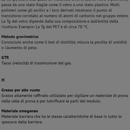
passa da uno stato fragile come il vetro a uno stato plastico. Molti
polimeri come gli acrilici e i loro derivati mostrano il punto di
transizione correlato al numero di atomi di carbonio nel gruppo estere.
La Tg del vetro dipende dalla sua composizione e dall'entità della
ricottura. Esempio: La Tg del PET è di circa 70 °C.
Metodo gravimetrico
Conosciuto anche come il test di duttilità: misura la perdita di umidità
o l'aumento di peso.
GTR
Tasso (velocità) di trasmissione del gas.
H
Grasso per alto vuoto
Grasso altamente raffinato utilizzato per sigillare un materiale di prova
nella cella di prova e per lubrificare le parti del modulo.
Materiale omogeneo
Materiale barriera che ha le stesse caratteristiche di base in tutto lo
spessore della barriera.