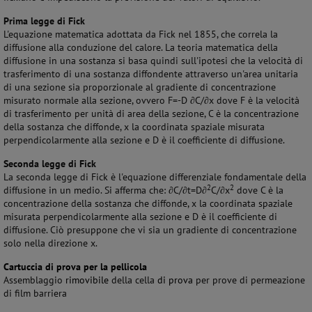
Prima legge di Fick
L'equazione matematica adottata da Fick nel 1855, che correla la
diffusione alla conduzione del calore. La teoria matematica della
diffusione in una sostanza si basa quindi sull'ipotesi che la velocità di
trasferimento di una sostanza diffondente attraverso un'area unitaria
di una sezione sia proporzionale al gradiente di concentrazione
misurato normale alla sezione, ovvero F=-D ∂C/∂x dove F è la velocità
di trasferimento per unità di area della sezione, C è la concentrazione
della sostanza che diffonde, x la coordinata spaziale misurata
perpendicolarmente alla sezione e D è il coefficiente di diffusione.
Seconda legge di Fick
La seconda legge di Fick è l'equazione differenziale fondamentale della
2
2
diffusione in un medio. Si afferma che: ∂C/∂t=D∂
C/∂x
dove C è la
concentrazione della sostanza che diffonde, x la coordinata spaziale
misurata perpendicolarmente alla sezione e D è il coefficiente di
diffusione. Ciò presuppone che vi sia un gradiente di concentrazione
solo nella direzione x.
Cartuccia di prova per la pellicola
Assemblaggio
rimovibile
della cella
di prova
per prove di permeazione
di film barriera