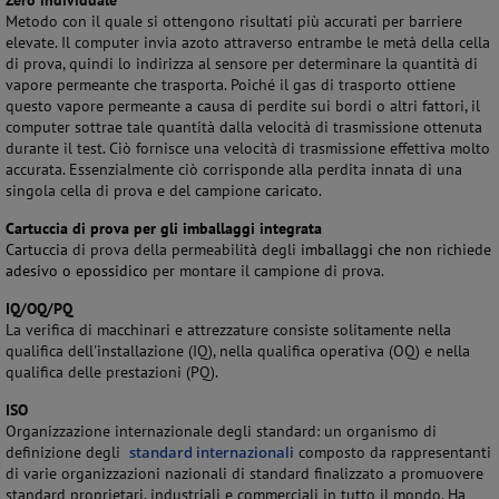
Zero individuale
Metodo con il quale si ottengono risultati più accurati per barriere
elevate. Il computer invia azoto attraverso entrambe le metà della cella
di prova, quindi lo indirizza al sensore per determinare la quantità di
vapore permeante che trasporta. Poiché il gas di trasporto ottiene
questo vapore permeante a causa di perdite sui bordi o altri fattori, il
computer sottrae tale quantità dalla velocità di trasmissione ottenuta
durante il test. Ciò fornisce una velocità di trasmissione effettiva molto
accurata. Essenzialmente ciò corrisponde alla perdita innata di una
singola cella di prova e del campione caricato.
Cartuccia di prova per gli imballaggi integrata
Cartuccia
di prova della permeabilità degli
imballaggi che non
richiede
adesivo o epossidico
per montare il campione di prova.
IQ/OQ/PQ
La verifica di macchinari e attrezzature consiste solitamente nella
qualifica dell'installazione (IQ), nella qualifica operativa (OQ) e nella
qualifica delle prestazioni (PQ).
ISO
Organizzazione internazionale degli standard: un organismo di
definizione degli
standard internazionali
composto da rappresentanti
di varie organizzazioni nazionali di standard finalizzato a promuovere
standard proprietari, industriali e commerciali in tutto il mondo. Ha