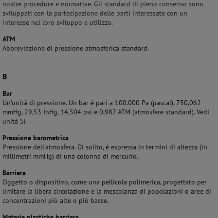
nostre procedure e normative. Gli standard di pieno consenso sono
sviluppati con la partecipazione delle parti interessate con un
interesse nel loro sviluppo e utilizzo.
ATM
Abbreviazione di pressione atmosferica standard.
B
Bar
Un'unità di pressione. Un bar è pari a 100.000 Pa (pascal), 750,062
mmHg, 29,53 InHg, 14,504 psi e 0,987 ATM (atmosfere standard). Vedi
unità SI.
Pressione barometrica
Pressione dell'atmosfera. Di solito, è espressa in termini di altezza (in
millimetri mmHg) di una colonna di mercurio.
Barriera
Oggetto o dispositivo, come una pellicola polimerica, progettato per
limitare la libera circolazione e la mescolanza di popolazioni o aree di
concentrazioni più alte o più basse.
Materie plastiche barriera