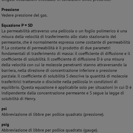
Pressione
Vedere pressione del gas.
Equazione P = SD
La permeabilità attraverso una pellicola o un foglio polimerico è una
misura della velocità di trasferimento allo stato stazionario del
permeante, che è normalmente espressa come costante di permeabilità
P. La costante di permeabilità è il prodotto di due parametri
fondamentali di trasferimento di massa: il coefficiente di diffusione e il
coefficiente di solubilità. Il coefficiente di diffusione D è una misura
della velocità con cui le molecole penetranti stanno attraversando la
barriera, nella direzione di concentrazione inferiore o pressione
parziale. Il coefficiente di solubilità S descrive la quantità di molecole
trasferitrici trattenute o disciolte nella pellicola in condizioni di
equilibrio. Questa equazione è applicabile solo per situazioni in cui D è
indipendente dalla concentrazione permeante e S segue la legge di
solubilità di Henry.
psi
Abbreviazione di libbre per pollice quadrato (pressione).
psig
Abbreviazione di libbre per pollice quadrato (gauge).