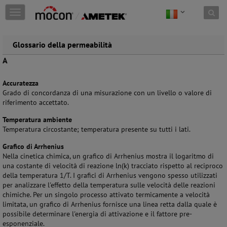
Skip to content
T
o
g
g
Glossario della permeabilità
l
A
e
n
a
Accuratezza
v
Grado di concordanza di una misurazione con un livello o valore di
i
riferimento accettato.
g
a
Temperatura ambiente
t
Temperatura circostante; temperatura presente su tutti i lati.
i
Grafico di Arrhenius
o
Nella cinetica chimica, un grafico di Arrhenius mostra il logaritmo di
n
una costante di velocità di reazione ln(k) tracciato rispetto al reciproco
della temperatura 1/T. I grafici di Arrhenius vengono spesso utilizzati
per analizzare l'effetto della temperatura sulle velocità delle reazioni
chimiche. Per un singolo processo attivato termicamente a velocità
limitata, un grafico di Arrhenius fornisce una linea retta dalla quale è
possibile determinare l'energia di attivazione e il fattore pre-
esponenziale.