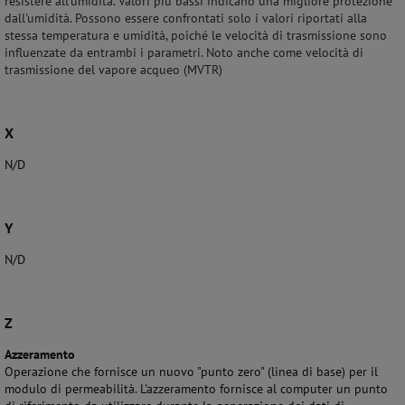
resistere all'umidità. Valori più bassi indicano una migliore protezione
dall'umidità. Possono essere confrontati solo i valori riportati alla
stessa temperatura e umidità, poiché le velocità di trasmissione sono
influenzate da entrambi i parametri. Noto anche come velocità di
trasmissione del vapore acqueo (MVTR)
X
N/D
Y
N/D
Z
Azzeramento
Operazione che fornisce un nuovo "punto zero" (linea di base) per il
modulo di permeabilità. L'azzeramento fornisce al computer un punto