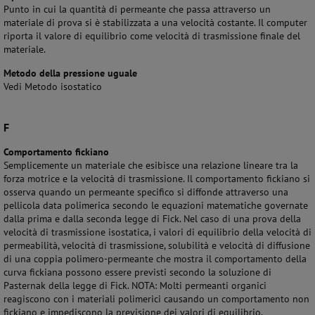
Punto in cui la quantità di permeante che passa attraverso un
materiale di prova si è stabilizzata a una velocità costante. Il computer
riporta il valore di equilibrio come velocità di trasmissione finale del
materiale.
Metodo della pressione uguale
Vedi Metodo isostatico
F
Comportamento fickiano
Semplicemente un materiale che esibisce una relazione lineare tra la
forza motrice e la velocità di trasmissione. Il comportamento fickiano si
osserva quando un permeante specifico si diffonde attraverso una
pellicola data polimerica secondo le equazioni matematiche governate
dalla prima e dalla seconda legge di Fick. Nel caso di una prova della
velocità di trasmissione isostatica, i valori di equilibrio della velocità di
permeabilità, velocità di trasmissione, solubilità e velocità di diffusione
di una coppia polimero-permeante che mostra il comportamento della
curva fickiana possono essere previsti secondo la soluzione di
Pasternak della legge di Fick. NOTA: Molti permeanti organici
reagiscono con i materiali polimerici causando un comportamento non
fickiano e impediscono la previsione dei valori di equilibrio.