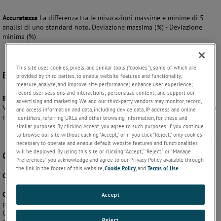
Accuratezza
La differenza tra le misurazioni massime e minime di 5
analisi di uno standard noto. Deviazione massima (%) - Deviazione
minima (%)
This site uses cookies, pixels, and similar tools (“cookies”), some of which are
B
provided by third parties, to enable website features and functionality;
measure, analyze, and improve site performance; enhance user experience;
record user sessions and interactions; personalize content; and support our
BTEX:
Benzene, toluene, etilbenzene e xilene. Idrocarburi aromatici.
advertising and marketing. We and our third-party vendors may monitor, record,
VOC cancerogeni comuni, che si trovano spesso nei gas di scarico della
and access information and data, including device data, IP address and online
combustione.
identifiers, referring URLs and other browsing information, for these and
similar purposes. By clicking Accept, you agree to such purposes. If you continue
to browse our site without clicking “Accept,” or if you click “Reject,” only cookies
necessary to operate and enable default website features and functionalities
will be deployed. By using this site or clicking “Accept,” “Reject,” or “Manage
C
Preferences” you acknowledge and agree to our Privacy Policy available through
the link in the footer of this website,
Cookie Policy
, and
Terms of Use
.
Cromatogramma:
I risultati grafici di un'analisi GC.
Colonna:
La porzione di un gascromatografo, che consente ai vari gas
Accept
presenti in un campione di separarsi nelle loro parti costituenti.
Consultare la nostra sezione Domande frequenti: Come funziona una
Reject