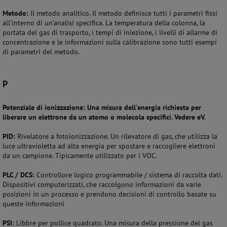
Metodo:
Il metodo analitico. Il metodo definisce tutti i parametri fissi
all'interno di un’analisi specifica. La temperatura della colonna, la
portata del gas di trasporto, i tempi di iniezione, i livelli di allarme di
concentrazione e le informazioni sulla calibrazione sono tutti esempi
di parametri del metodo.
P
Potenziale di ionizzazione:
Una misura dell'energia richiesta per
liberare un elettrone da un atomo o molecola specifici. Vedere eV.
PID:
Rivelatore a fotoionizzazione. Un rilevatore di gas, che utilizza la
luce ultravioletta ad alta energia per spostare e raccogliere elettroni
da un campione. Tipicamente utilizzato per i VOC.
PLC / DCS:
Controllore logico programmabile / sistema di raccolta dati.
Dispositivi computerizzati, che raccolgono informazioni da varie
posizioni in un processo e prendono decisioni di controllo basate su
queste informazioni
PSI:
Libbre per pollice quadrato. Una misura della pressione del gas