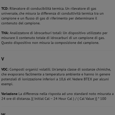
TCD:
Rilevatore di conducibilità termica. Un rilevatore di gas
universale, che misura la differenza di conduttività termica tra un
campione e un flusso di gas di riferimento per determinare il
contenuto del campione.
THA:
Analizzatore di idrocarburi totali: Un dispositivo utilizzato per
misurare il contenuto totale di idrocarburi di un campione di gas.
Questo dispositivo non misura la composizione del campione.
V
VOC:
Composti organici volatili. Un'ampia classe di sostanze chimiche,
che evaporano facilmente a temperatura ambiente e hanno in genere
potenziali di ionizzazione inferiori a 10,6 eV. Vedere BTEX per alcuni
esempi.
Variazione
La differenza nella risposta ad uno standard noto misurata a
24 ore di distanza. [( Initial Cal – 24 Hour Cal ) / ( Cal Value )] * 100
W