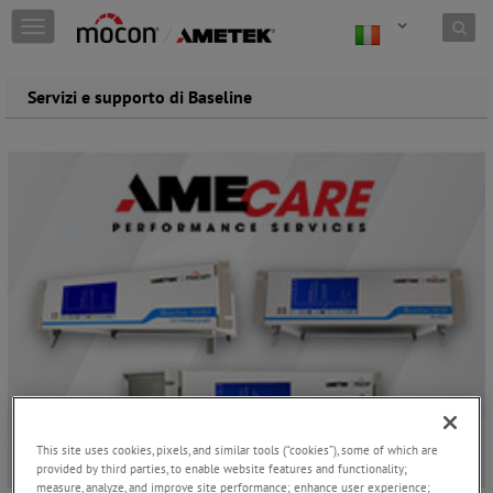
Skip to content
T
o
g
g
Servizi e supporto di Baseline
l
e
n
a
v
i
g
a
t
i
o
n
This site uses cookies, pixels, and similar tools (“cookies”), some of which are
provided by third parties, to enable website features and functionality;
measure, analyze, and improve site performance; enhance user experience;