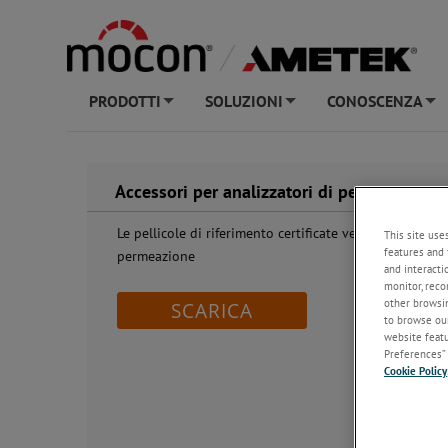
PRODOTTI
SOLUZIONI
CONOSCENZA
+
+
+
Accessori per analizzatori di permeazione: p
Le pellicole di riferimento certificate vengono utilizza
This site use
features and 
permeazione
and interacti
monitor, reco
other browsin
SCARICA
to browse our
website featur
Preferences” 
Cookie Policy