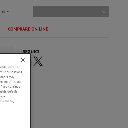
ano
COMPRARE ON LINE
SEGUICI
enable website
rd user sessions
vendors may
eferring URLs and
If you continue
enable default
nage
s website,