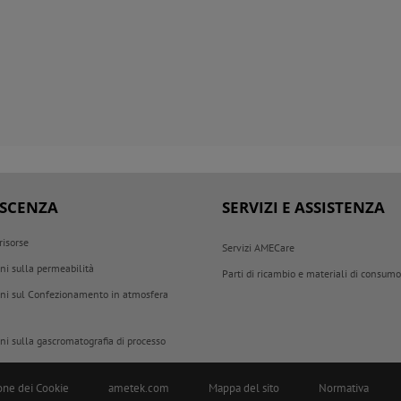
SCENZA
SERVIZI E ASSISTENZA
 risorse
Servizi AMECare
ni sulla permeabilità
Parti di ricambio e materiali di consum
ni sul Confezionamento in atmosfera
ni sulla gascromatografia di processo
one dei Cookie
ametek.com
Mappa del sito
Normativa