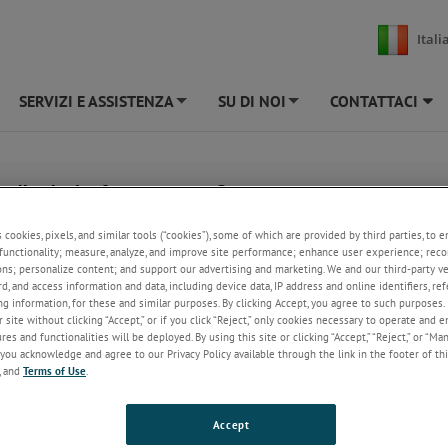
Itali
SERVIZI E ASSISTENZA
SU DI NOI
CONTATTACI
+
+
ellicole di riferimento certificate
te per verificare il funzionamento e la calibrazione degli analizzatori di
s cookies, pixels, and similar tools (“cookies”), some of which are provided by third parties, to 
functionality; measure, analyze, and improve site performance; enhance user experience; reco
ons; personalize content; and support our advertising and marketing. We and our third-party 
rd, and access information and data, including device data, IP address and online identifiers, r
g information, for these and similar purposes. By clicking Accept, you agree to such purposes. 
 site without clicking “Accept,” or if you click “Reject,” only cookies necessary to operate and 
es and functionalities will be deployed. By using this site or clicking “Accept,” “Reject,” or “Ma
you acknowledge and agree to our Privacy Policy available through the link in the footer of thi
, and
Terms of Use
.
Accept