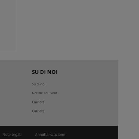
SU DI NOI
Su di noi
Notizie ed Eventi
o
Carriere
Carriere
Note legali
Annulla iscrizione