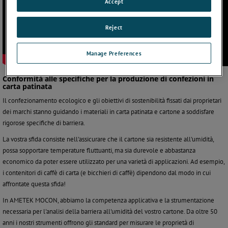
Accept
Reject
Manage Preferences
Conformità alle specifiche per la produzione di confezioni in
carta patinata
Il confezionamento ecologico e gli obiettivi di sostenibilità fissati dai proprietari
dei marchi stanno guidando i materiali in carta patinata e cartone a soddisfare
rigorose specifiche di barriera.
La vostra sfida consiste nell'assicurare che il cartone sia resistente all'umidità,
possa sopportare temperature fluttuanti, ma sia durevole e abbastanza
economico da poter essere utilizzato per una varietà di applicazioni. Ad esempio,
i contenitori di caffè di carta (e bicchieri di caffè) dipendono dal modo in cui
affrontate questa sfida!
In AMETEK MOCON, abbiamo la competenza applicativa e la strumentazione
necessaria per l'analisi della barriera all'umidità del vostro cartone. Da oltre 50
anni i nostri strumenti offrono gli standard per misurare le proprietà di