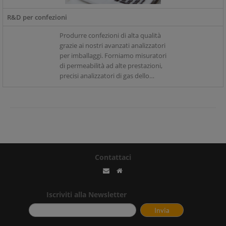
R&D per confezioni
Produrre confezioni di alta qualità
grazie ai nostri avanzati analizzatori
per imballaggi. Forniamo misuratori
di permeabilità ad alte prestazioni,
precisi analizzatori di gas dello
spazio di testa e rilevatori avanzati
per l'analisi delle perdite per
caratterizzare i prototipi delle
vostre confezioni in R&D.
Contattaci
Iscriviti alla Newsletter