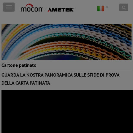
Skip to content
T
o
g
g
l
e
n
a
v
i
g
Cartone patinato
a
GUARDA LA NOSTRA PANORAMICA SULLE SFIDE DI PROVA
t
i
DELLA CARTA PATINATA
o
n